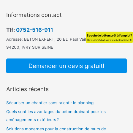
c
h
Informations contact
e
r
Tlf:
0752-516-911
Besoin de béton prêt à l’emploi?
c
Adresse: BETON EXPERT, 26 BD Paul Vaillant Couturier,
Devis immédiat sur www.betondirect.fr
h
94200, IVRY SUR SEINE
e
r
Demander un devis gratuit!
:
Articles récents
Sécuriser un chantier sans ralentir le planning
Quels sont les avantages du béton drainant pour les
aménagements extérieurs ?
Solutions modernes pour la construction de murs de