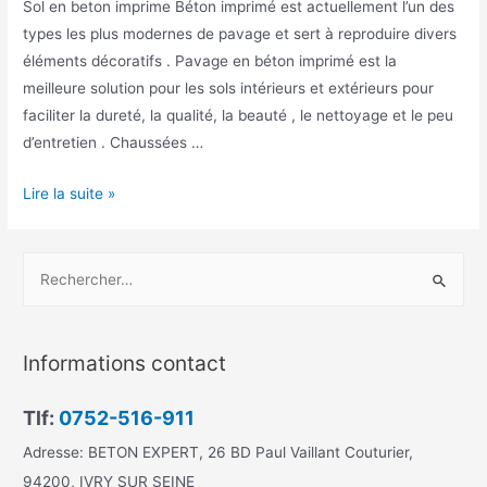
Sol en beton imprime Béton imprimé est actuellement l’un des
types les plus modernes de pavage et sert à reproduire divers
éléments décoratifs . Pavage en béton imprimé est la
meilleure solution pour les sols intérieurs et extérieurs pour
faciliter la dureté, la qualité, la beauté , le nettoyage et le peu
d’entretien . Chaussées …
Sol
Lire la suite »
béton
imprimé
R
e
c
h
Informations contact
e
r
Tlf:
0752-516-911
c
Adresse: BETON EXPERT, 26 BD Paul Vaillant Couturier,
h
94200, IVRY SUR SEINE