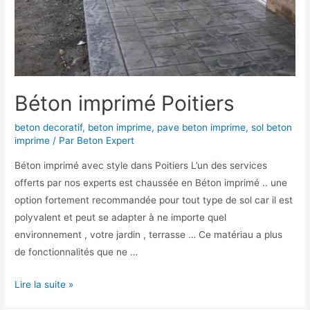
Béton imprimé Poitiers
beton decoratif
,
beton imprime
,
pave beton imprime
,
sol beton
imprime
/ Par
Beton Expert
Béton imprimé avec style dans Poitiers L’un des services
offerts par nos experts est chaussée en Béton imprimé .. une
option fortement recommandée pour tout type de sol car il est
polyvalent et peut se adapter à ne importe quel
environnement , votre jardin , terrasse … Ce matériau a plus
de fonctionnalités que ne …
Béton
Lire la suite »
imprimé