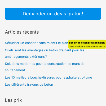
e
r
Demander un devis gratuit!
:
Articles récents
Sécuriser un chantier sans ralentir le planning
Besoin de béton prêt à l’emploi?
Devis immédiat sur www.betondirect.fr
Quels sont les avantages du béton drainant pour les
aménagements extérieurs ?
Solutions modernes pour la construction de murs de
soutènement
Les 10 meilleurs bouche-fissures pour asphalte et bitume
Les différents travaux de béton
Les prix