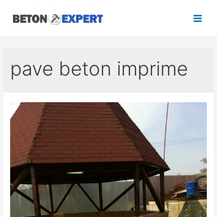
Aller
au
Main
contenu
Men
pave beton imprime