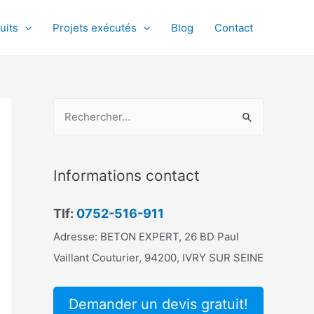
uits
Projets exécutés
Blog
Contact
R
e
c
h
Informations contact
e
r
Tlf:
0752-516-911
c
Adresse: BETON EXPERT, 26 BD Paul
h
Vaillant Couturier, 94200, IVRY SUR SEINE
e
r
Demander un devis gratuit!