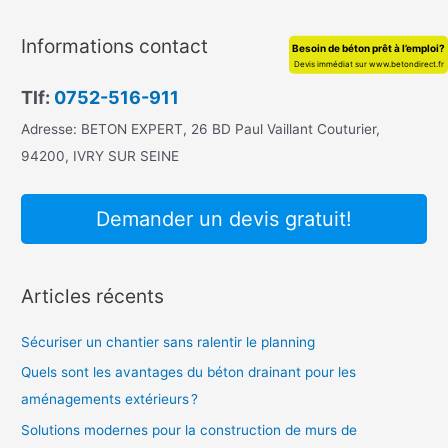
c
h
Informations contact
Besoin de béton prêt à l’emploi?
e
Devis immédiat sur www.betondirect.fr
r
Tlf:
0752-516-911
c
Adresse: BETON EXPERT, 26 BD Paul Vaillant Couturier,
h
94200, IVRY SUR SEINE
e
r
Demander un devis gratuit!
:
Articles récents
Sécuriser un chantier sans ralentir le planning
Quels sont les avantages du béton drainant pour les
aménagements extérieurs ?
Solutions modernes pour la construction de murs de