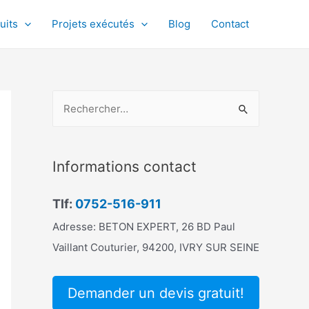
uits
Projets exécutés
Blog
Contact
R
e
c
h
Informations contact
e
r
Tlf:
0752-516-911
c
Adresse: BETON EXPERT, 26 BD Paul
h
Vaillant Couturier, 94200, IVRY SUR SEINE
e
r
Demander un devis gratuit!