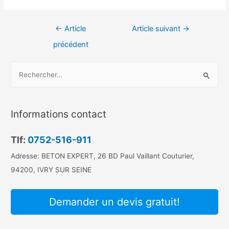
Navigation
←
Article
Article suivant
→
de
précédent
l’article
R
e
c
h
Informations contact
e
r
Tlf:
0752-516-911
c
Adresse: BETON EXPERT, 26 BD Paul Vaillant Couturier,
h
94200, IVRY SUR SEINE
e
r
Demander un devis gratuit!
: