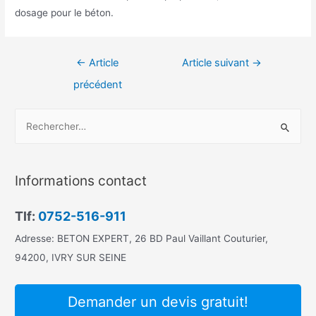
dosage pour le béton.
Navigation
←
Article
Article suivant
→
de
précédent
l’article
R
e
c
h
Informations contact
e
r
Tlf:
0752-516-911
c
Adresse: BETON EXPERT, 26 BD Paul Vaillant Couturier,
h
94200, IVRY SUR SEINE
e
r
Demander un devis gratuit!