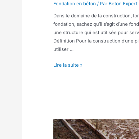
Fondation en béton
/ Par
Beton Expert
Dans le domaine de la construction, lo
fondation, sachez qu’il s’agit d’une fon
une structure qui est utilisée pour ser
Définition Pour la construction d’une p
utiliser …
Comment
Lire la suite »
construire
un
radier
de
fondation?