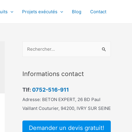
uits
Projets exécutés
Blog
Contact
R
e
c
h
Informations contact
e
r
Tlf:
0752-516-911
c
Adresse: BETON EXPERT, 26 BD Paul
h
Vaillant Couturier, 94200, IVRY SUR SEINE
e
r
Demander un devis gratuit!