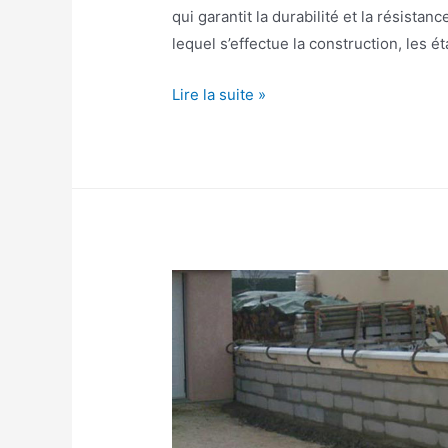
qui garantit la durabilité et la résistan
lequel s’effectue la construction, les é
Comment
Lire la suite »
faire
une
fondation
en
béton?