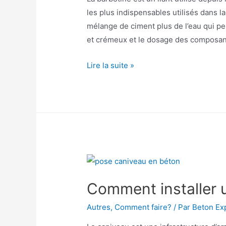
les plus indispensables utilisés dans l
mélange de ciment plus de l’eau qui pe
et crémeux et le dosage des composant
Barbotine
Lire la suite »
ciment,
mortier,
béton.
Comment
utiliser?
Comment installer 
Autres
,
Comment faire?
/ Par
Beton Ex