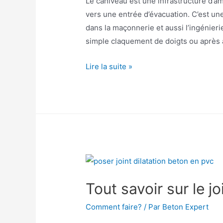
Le caniveau est une infrastructure d’a
vers une entrée d’évacuation. C’est u
dans la maçonnerie et aussi l’ingénierie
simple claquement de doigts ou après av
Comment
Lire la suite »
installer
un
caniveau
en
béton?
Tout savoir sur le j
Comment faire?
/ Par
Beton Expert