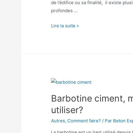
de l’édifice ou sa finalité, il existe pl
profondes …
Comment
Lire la suite »
faire
une
Fondation
superficielle?
Types
et
Prix.
Barbotine ciment, 
utiliser?
Autres
,
Comment faire?
/ Par
Beton Ex
La barbotine est un liant utilisé depuis