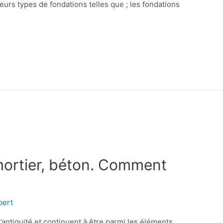
usieurs types de fondations telles que ; les fondations
mortier, béton. Comment
pert
 l’antiquité et continuent à être parmi les éléments