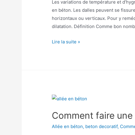
Les variations de température et d’hyg
en béton. Les dalles peuvent se fissu
horizontaux ou verticaux. Pour y reméd
dilatation. Définition Comme bon nombr
Tout
Lire la suite »
savoir
sur
le
joint
de
dilatation
du
béton
Comment faire une 
Allée en béton
,
beton decoratif
,
Commen