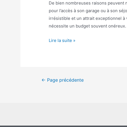
De bien nombreuses raisons peuvent mot
pour l’accès à son garage ou à son séjo
irrésistible et un attrait exceptionnel
nécessite un budget souvent onéreux. 
Comment
Lire la suite »
faire
une
allée
en
béton?
Navigation
←
Page précédente
des
articles