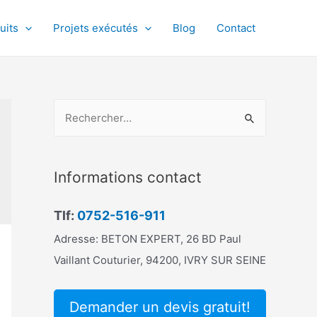
uits
Projets exécutés
Blog
Contact
R
e
c
h
Informations contact
e
r
Tlf:
0752-516-911
c
Adresse: BETON EXPERT, 26 BD Paul
h
Vaillant Couturier, 94200, IVRY SUR SEINE
e
r
Demander un devis gratuit!